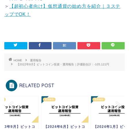
＞
【超初心者向け】仮想通貨の始め方を紹介｜３ステ
ップでOK！
HOME
運用報告
【2022年9月】ビットコイン投資・運用報告｜評価額合計：-105,121円
RELATED POST
報告
運用報告
運用報告
2023年9月】ビットコ
【2024年6月】ビットコ
【2024年1月】ビッ