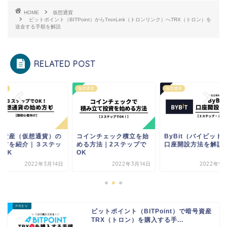
HOME
仮想通貨
ビットポイント（BITPoint）からTronLink（トロンリンク）へTRX（トロン）を
送金する手順を解説
RELATED POST
通貨
仮想通貨
仮想通貨
インチェック積立を始
ByBit（バイビット）の
暗号資産（仮想通貨
る方法｜2ステップで
口座開設方法を解説
始め方を紹介｜３ス
プでOK
2022年3月14日
2022年9月17日
2022年3
ビットポイント（BITPoint）で暗号資産
TRX（トロン）を購入する手...